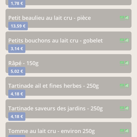
1,78 €
petit beaulieu au lait cru - pièce
CERTIFIÉ PAR FR-BIO-10
AGRICULTURE FRANCE
13,59 €
petits bouchons au lait cru - gobelet
CERTIFIÉ PAR FR-BIO-10
AGRICULTURE FRANCE
3,14 €
râpé - 150g
CERTIFIÉ PAR FR-BIO-10
AGRICULTURE FRANCE
5,02 €
tartinade ail et fines herbes - 250g
CERTIFIÉ PAR FR-BIO-10
AGRICULTURE FRANCE
4,18 €
tartinade saveurs des jardins - 250g
CERTIFIÉ PAR FR-BIO-10
AGRICULTURE FRANCE
4,18 €
tomme au lait cru - environ 250g
CERTIFIÉ PAR FR-BIO-10
AGRICULTURE FRANCE