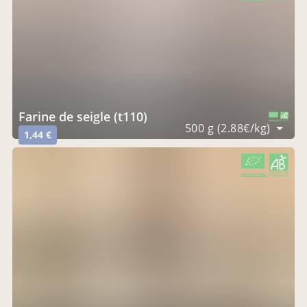
farine de seigle (t110)
CERTIFIÉ PAR FR-BIO-09
AGRICULTURE FRANCE
500 g (2.88€/kg)
1,44 €
CERTIFIÉ PAR FR-BIO-09
AGRICULTURE FRANCE