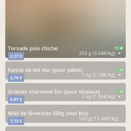
torsade pois chiche
CERTIFIÉ PAR FR-BIO-09
AGRICULTURE FRANCE
250 g (9.08€/kg)
2,27 €
farine de blé dur (pour pâtes)
CERTIFIÉ PAR FR-BIO-09
AGRICULTURE FRANCE
1 kg (2.78€/kg)
2,78 €
graines tournesol bio (pour oiseaux)
CERTIFIÉ PAR FR-BIO-09
AGRICULTURE FRANCE
3 kg (1.96€/kg)
5,87 €
miel de féveroles 500g (non bio)
500 g (15.46€/kg)
7,73 €