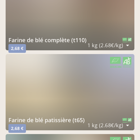
farine de blé complète (t110)
CERTIFIÉ PAR FR-BIO-09
AGRICULTURE FRANCE
1 kg (2.68€/kg)
2,68 €
CERTIFIÉ PAR FR-BIO-09
AGRICULTURE FRANCE
farine de blé patissière (t65)
CERTIFIÉ PAR FR-BIO-09
AGRICULTURE FRANCE
1 kg (2.68€/kg)
2,68 €