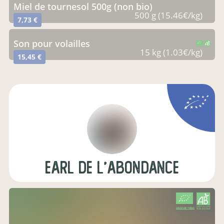
miel de tournesol 500g (non bio)
500 g (15.46€/kg)
7,73 €
son pour volailles
CERTIFIÉ PAR FR-BIO-09
AGRICULTURE FRANCE
15 kg (1.03€/kg)
15,45 €
EARL de l'abondance
CERTIFIÉ PAR FR-BIO-01
AGRICULTURE FRANCE