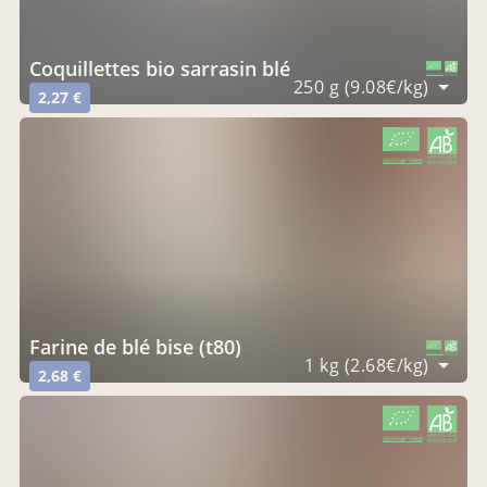
coquillettes bio sarrasin blé
CERTIFIÉ PAR FR-BIO-09
AGRICULTURE FRANCE
250 g (9.08€/kg)
2,27 €
CERTIFIÉ PAR FR-BIO-09
AGRICULTURE FRANCE
farine de blé bise (t80)
CERTIFIÉ PAR FR-BIO-09
AGRICULTURE FRANCE
1 kg (2.68€/kg)
2,68 €
CERTIFIÉ PAR FR-BIO-09
AGRICULTURE FRANCE