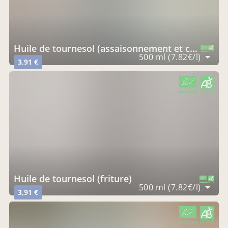
huile de tournesol (assaisonnement et cuisson)
CERTIFIÉ PAR FR-BIO-09
AGRICULTURE FRANCE
500 ml (7.82€/l)
3,91 €
CERTIFIÉ PAR FR-BIO-09
AGRICULTURE FRANCE
huile de tournesol (friture)
CERTIFIÉ PAR FR-BIO-09
AGRICULTURE FRANCE
500 ml (7.82€/l)
3,91 €
CERTIFIÉ PAR FR-BIO-09
AGRICULTURE FRANCE