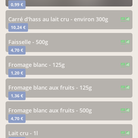
0,99 €
carré d'hass au lait cru - environ 300g
CERTIFIÉ PAR FR-BIO-10
AGRICULTURE FRANCE
10,24 €
faisselle - 500g
CERTIFIÉ PAR FR-BIO-10
AGRICULTURE FRANCE
4,70 €
fromage blanc - 125g
CERTIFIÉ PAR FR-BIO-10
AGRICULTURE FRANCE
1,20 €
fromage blanc aux fruits - 125g
CERTIFIÉ PAR FR-BIO-10
AGRICULTURE FRANCE
1,36 €
fromage blanc aux fruits - 500g
CERTIFIÉ PAR FR-BIO-10
AGRICULTURE FRANCE
4,70 €
lait cru - 1l
CERTIFIÉ PAR FR-BIO-10
AGRICULTURE FRANCE