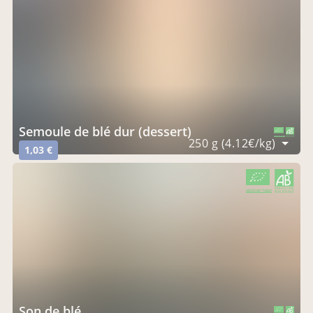
semoule de blé dur (dessert)
CERTIFIÉ PAR FR-BIO-09
AGRICULTURE FRANCE
250 g (4.12€/kg)
1,03 €
CERTIFIÉ PAR FR-BIO-09
AGRICULTURE FRANCE
son de blé