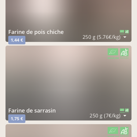
farine de pois chiche
CERTIFIÉ PAR FR-BIO-09
AGRICULTURE FRANCE
250 g (5.76€/kg)
1,44 €
CERTIFIÉ PAR FR-BIO-09
AGRICULTURE FRANCE
farine de sarrasin
CERTIFIÉ PAR FR-BIO-09
AGRICULTURE FRANCE
250 g (7€/kg)
1,75 €
CERTIFIÉ PAR FR-BIO-09
AGRICULTURE FRANCE