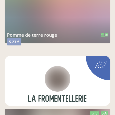
pomme de terre rouge
CERTIFIÉ PAR FR-BIO-01
AGRICULTURE FRANCE
5,23 €
la fromentellerie