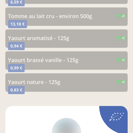
6,59 €
tomme au lait cru - environ 500g
CERTIFIÉ PAR FR-BIO-10
AGRICULTURE FRANCE
13,18 €
yaourt aromatisé - 125g
CERTIFIÉ PAR FR-BIO-10
AGRICULTURE FRANCE
0,94 €
yaourt brassé vanille - 125g
CERTIFIÉ PAR FR-BIO-10
AGRICULTURE FRANCE
0,99 €
yaourt nature - 125g
CERTIFIÉ PAR FR-BIO-10
AGRICULTURE FRANCE
0,83 €